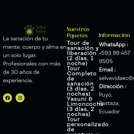
Nuestros
Información
Pquetes
La sanación de tu
Tour de
WhatsApp :
mente, cuerpo y alma en
sanación y
+593 99 457
liberación
un solo lugar.
(2 días, 1
9505
noche)
Profesionales con más
Tour
Email :
de 30 años de
Completo
selvavidaec@
de
experiencia.
sanación
Dirección :
(3 días, 2
noches)
Puyo,
F
I
Yasuni &
a
n
Pastaza,
Limoncocha
c
s
(3 días, 2
e
t
Ecuador
b
a
noches)
o
g
Tour
o
r
personalizado
k
a
de
m