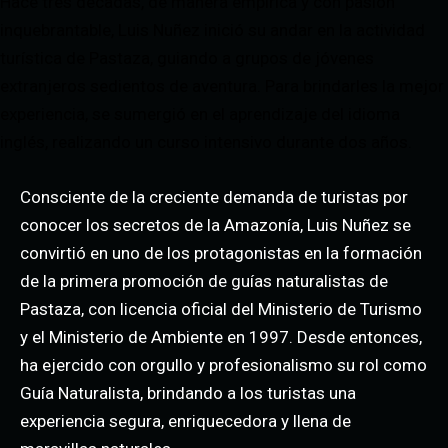
Hace tres décadas, de manera empírica y con pasión
inquebrantable, Luis Nuñez inició su andar en la actividad
turística de Pastaza, guiando a grupos de jóvenes
extranjeros sedientos de aventura. Para brindarles la mejor
experiencia, se sumergió en el aprendizaje del idioma
inglés, realizando un curso intensivo durante dos años.
Consciente de la creciente demanda de turistas por
conocer los secretos de la Amazonía, Luis Nuñez se
convirtió en uno de los protagonistas en la formación
de la primera promoción de guías naturalistas de
Pastaza, con licencia oficial del Ministerio de Turismo
y el Ministerio de Ambiente en 1997. Desde entonces,
ha ejercido con orgullo y profesionalismo su rol como
Guía Naturalista, brindando a los turistas una
experiencia segura, enriquecedora y llena de